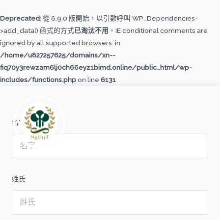
跳
至
Deprecated
: 從 6.9.0 版開始，以引數呼叫 WP_Dependencies-
主
>add_data() 函式的方式
已淘汰不用
。IE conditional comments are
要
ignored by all supported browsers. in
內
/home/u827257625/domains/xn--
容
fiq70y3rewzam6lj0ch66eyz1bimd.online/public_html/wp-
includes/functions.php
on line
6131
MAI
MEN
名字
姓氏