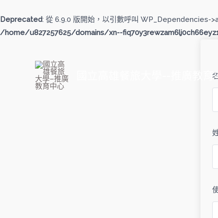
跳
至
Deprecated
: 從 6.9.0 版開始，以引數呼叫 WP_Dependencies->
主
/home/u827257625/domains/xn--fiq70y3rewzam6lj0ch66eyz1b
要
內
容
國立高雄餐旅大學--推廣教育