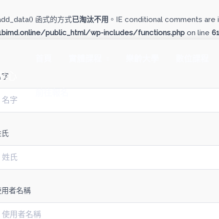
add_data() 函式的方式
已淘汰不用
。IE conditional comments are i
imd.online/public_html/wp-includes/functions.php
on line
6
首頁
實體課程
樂齡大學
數位課程
中心
名字
前往報名
姓氏
使用者名稱