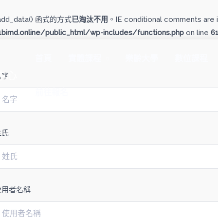
add_data() 函式的方式
已淘汰不用
。IE conditional comments are i
imd.online/public_html/wp-includes/functions.php
on line
6
首頁
實體課程
樂齡大學
數位課程
中心
名字
前往報名
姓氏
使用者名稱