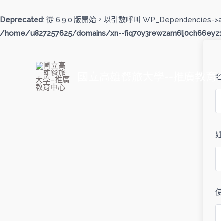
跳
至
Deprecated
: 從 6.9.0 版開始，以引數呼叫 WP_Dependencies->
主
/home/u827257625/domains/xn--fiq70y3rewzam6lj0ch66eyz1b
要
內
容
國立高雄餐旅大學--推廣教育