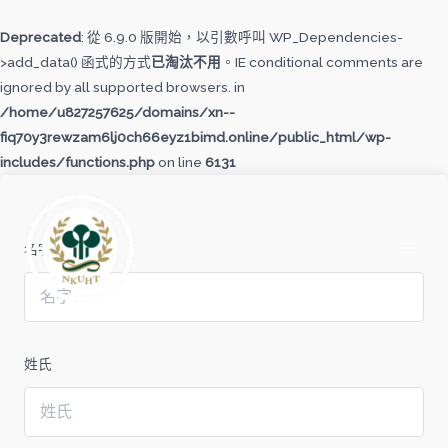
跳
至
Deprecated
: 從 6.9.0 版開始，以引數呼叫 WP_Dependencies-
主
>add_data() 函式的方式
已淘汰不用
。IE conditional comments are
要
ignored by all supported browsers. in
內
/home/u827257625/domains/xn--
容
fiq70y3rewzam6lj0ch66eyz1bimd.online/public_html/wp-
includes/functions.php
on line
6131
MAI
MEN
名字
姓氏