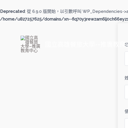
跳
至
Deprecated
: 從 6.9.0 版開始，以引數呼叫 WP_Dependencies->
主
/home/u827257625/domains/xn--fiq70y3rewzam6lj0ch66eyz1b
要
內
容
國立高雄餐旅大學--推廣教育