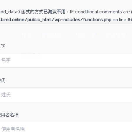
add_data() 函式的方式
已淘汰不用
。IE conditional comments are i
imd.online/public_html/wp-includes/functions.php
on line
6
首頁
實體課程
樂齡大學
數位課程
中心
名字
前往報名
姓氏
使用者名稱