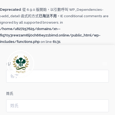
跳
至
Deprecated
: 從 6.9.0 版開始，以引數呼叫 WP_Dependencies-
主
>add_data() 函式的方式
已淘汰不用
。IE conditional comments are
要
ignored by all supported browsers. in
內
/home/u827257625/domains/xn--
容
fiq70y3rewzam6lj0ch66eyz1bimd.online/public_html/wp-
includes/functions.php
on line
6131
MAI
MEN
名字
姓氏