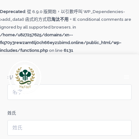
跳
至
Deprecated
: 從 6.9.0 版開始，以引數呼叫 WP_Dependencies-
主
>add_data() 函式的方式
已淘汰不用
。IE conditional comments are
要
ignored by all supported browsers. in
內
/home/u827257625/domains/xn--
容
fiq70y3rewzam6lj0ch66eyz1bimd.online/public_html/wp-
includes/functions.php
on line
6131
MAI
MEN
名字
姓氏